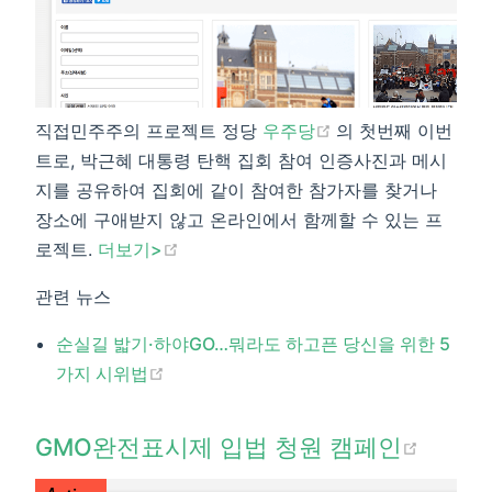
(opens new windo
직접민주주의 프로젝트 정당
우주당
의 첫번째 이번
트로, 박근혜 대통령 탄핵 집회 참여 인증사진과 메시
지를 공유하여 집회에 같이 참여한 참가자를 찾거나
장소에 구애받지 않고 온라인에서 함께할 수 있는 프
(opens new window)
로젝트.
더보기>​
관련 뉴스
순실길 밟기·하야GO…뭐라도 하고픈 당신을 위한 5
(opens new window)
가지 시위법​
(open
GMO완전표시제 입법 청원 캠페인​