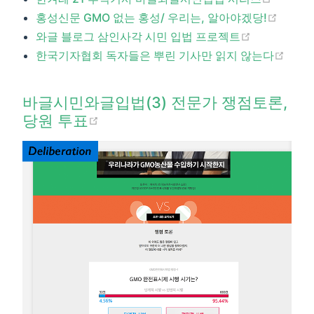
(open
홍성신문 GMO 없는 홍성/ 우리는, 알아야겠당!
(opens new
와글 블로그 삼인사각 시민 입법 프로젝트
(ope
한국기자협회 독자들은 뿌린 기사만 읽지 않는다​
바글시민와글입법(3) 전문가 쟁점토론,
(opens new window)
당원 투표​