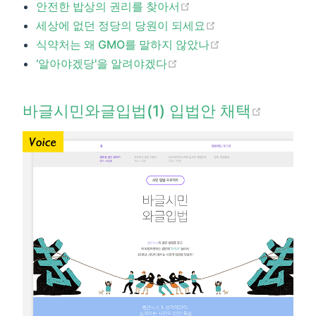
(opens new window)
안전한 밥상의 권리를 찾아서
(opens new windo
세상에 없던 정당의 당원이 되세요
(opens new wind
식약처는 왜 GMO를 말하지 않았나
(opens new window)
‘알아야겠당'을 알려야겠다​
(opens
바글시민와글입법(1) 입법안 채택​