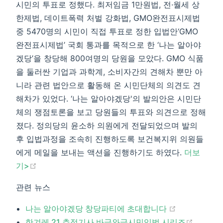
시민의 투표로 정했다. 최저임금 1만원법, 전·월세 상
한제법, 데이트폭력 처벌 강화법, GMO완전표시제법
중 5470명의 시민이 직접 투표로 정한 입법안‘GMO
완전표시제법’ 국회 통과를 목적으로 한 ‘나는 알아야
겠당’을 창당해 800여명의 당원을 모았다. GMO 식품
을 둘러싼 기업과 과학계, 소비자간의 견해차 뿐만 아
니라 관련 법안으로 활동해 온 시민단체의 의견도 견
해차가 있었다. ‘나는 알아야겠당'의 발의안은 시민단
체의 쟁점토론을 보고 당원들의 투표와 의견으로 정해
졌다. 정의당의 윤소하 의원에게 전달되었으며 발의
후 입법과정을 조속히 진행하도록 보건복지위 의원들
에게 메일을 보내는 액션을 진행하기도 하였다.
더보
(opens new window)
기>​
관련 뉴스
(opens new
나는 알아야겠당 창당파티에 초대합니다
(opens
한겨레 21 추적기사 바글와글시민입법 시리즈